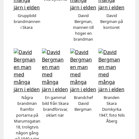
Gruppbild
David
David
brandmännen
Bergman,
Bergman på
i Skara
mannen till
kontoret
höger en
brandman
Några
En gammal
Brandchef
Branden
brandmän
bild från Skara
David
Skara
framför
brandförsvar,
Bergman
Domkyrka
portarna på
oklart när
1947, foto Nils
Marumsgatan
Åberg
18, troligtvis
någon gång
på 1940-talet