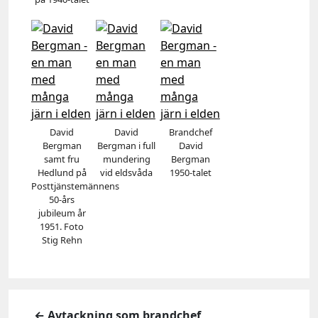
David
David
Brandchef
Bergman
Bergman i full
David
samt fru
mundering
Bergman
Hedlund på
vid eldsvåda
1950-talet
Posttjänstemännens
50-års
jubileum år
1951. Foto
Stig Rehn
← Avtackning som brandchef