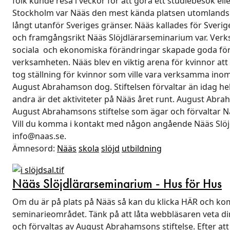
folk kunde resa i veckor för att göra ett studiebesök ell
Stockholm var Nääs den mest kända platsen utomlands.
långt utanför Sveriges gränser. Nääs kallades för Sveri
och framgångsrikt Nääs Slöjdlärarseminarium var. Verksa
sociala och ekonomiska förändringar skapade goda föru
verksamheten. Nääs blev en viktig arena för kvinnor at
tog ställning för kvinnor som ville vara verksamma inom
August Abrahamson dog. Stiftelsen förvaltar än idag h
andra är det aktiviteter på Nääs året runt. August Abrah
August Abrahamsons stiftelse som ägar och förvaltar Nä
Vill du komma i kontakt med någon angående Nääs Slöjd
info@naas.se.
Ämnesord:
Nääs
skola
slöjd
utbildning
Nääs Slöjdlärarseminarium - Hus för Hus
Om du är på plats på Nääs så kan du klicka HÄR och ko
seminarieområdet. Tänk på att låta webbläsaren veta di
och förvaltas av August Abrahamsons stiftelse. Efter at