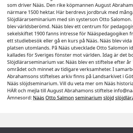
som driver Nääs. Den rike köpmannen August Abrahamso
närmare 1500 hektar. Här berdrevs jordbruk med många
Slöjdlärarseminarium med sin systerson Otto Salomon
blev världsberömd. Nääs blev ett centrum för pedagogisk
sekelskiftet 1900 fanns intresse för Nääspedagogiken frå
ett studiebesök eller gå en kurs på Nääs. Nääs blev vid
platsen utomlands. På Nääs utvecklade Otto Salomon idé
kallades för Sveriges fönster mot världen. Idag är det 
Slöjdlärarseminarium var. Nääs blev en stiftelse efter å
området och minnet av tidigare verksamheter. I samarbe
Abrahamsons stiftelses arkiv finns på Landsarkivet i G
Nääs slöjdseminarium. Vill du veta mer om Nääs histori
HÄR och mejla till August Abrahamons stiftelse info@na
Ämnesord:
Nääs
Otto Salmon
seminarium
slöjd
slöjdlär