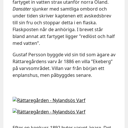
fartyget in vatten strax utanför norra Öland.
Dansäter
sjunker med samtliga ombord och
under tiden skriver kaptenen ett avskedsbrev
till sin fru och stoppar detta i en flaska.
Flaskposten når de anhöriga. I brevet står
bland annat att fartyget ligger ”redlöst och half
med vatten”.
Gustaf Persson byggde vid sin tid som ägare av
Rättaregårdens varv år 1886 en villa ”Ekeberg”
på varvsområdet. Villan var från början ett
enplanshus, men påbyggdes senare.
Efter en konkurs 1892 byter varvet ägare. Det