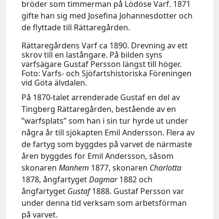
bröder som timmerman på Lödöse Varf. 1871
gifte han sig med Josefina Johannesdotter och
de flyttade till Rättaregården.
Rättaregårdens Varf ca 1890. Drevning av ett
skrov till en lastångare. På bilden syns
varfsägare Gustaf Persson längst till höger.
Foto: Varfs- och Sjöfartshistoriska Föreningen
vid Göta älvdalen.
På 1870-talet arrenderade Gustaf en del av
Tingberg Rättaregården, bestående av en
”warfsplats” som han i sin tur hyrde ut under
några år till sjökapten Emil Andersson. Flera av
de fartyg som byggdes på varvet de närmaste
åren byggdes för Emil Andersson, såsom
skonaren
Manhem
1877, skonaren
Charlotta
1878, ångfartyget
Dagmar
1882 och
ångfartyget
Gustaf
1888. Gustaf Persson var
under denna tid verksam som arbetsförman
på varvet.