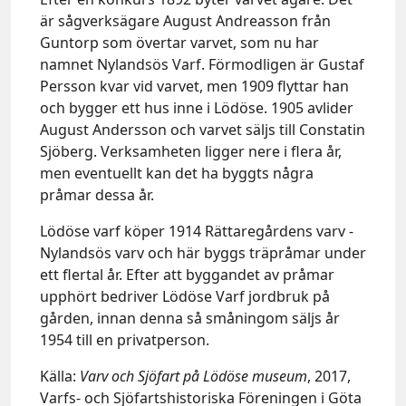
är sågverksägare August Andreasson från
Guntorp som övertar varvet, som nu har
namnet Nylandsös Varf. Förmodligen är Gustaf
Persson kvar vid varvet, men 1909 flyttar han
och bygger ett hus inne i Lödöse. 1905 avlider
August Andersson och varvet säljs till Constatin
Sjöberg. Verksamheten ligger nere i flera år,
men eventuellt kan det ha byggts några
pråmar dessa år.
Lödöse varf köper 1914 Rättaregårdens varv -
Nylandsös varv och här byggs träpråmar under
ett flertal år. Efter att byggandet av pråmar
upphört bedriver Lödöse Varf jordbruk på
gården, innan denna så småningom säljs år
1954 till en privatperson.
Källa:
Varv och Sjöfart på Lödöse museum
, 2017,
Varfs- och Sjöfartshistoriska Föreningen i Göta