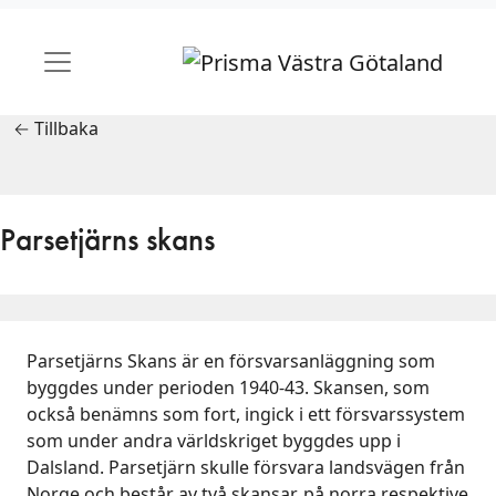
← Tillbaka
Parsetjärns skans
Parsetjärns Skans är en försvarsanläggning som
byggdes under perioden 1940-43. Skansen, som
också benämns som fort, ingick i ett försvarssystem
som under andra världskriget byggdes upp i
Dalsland. Parsetjärn skulle försvara landsvägen från
Norge och består av två skansar, på norra respektive