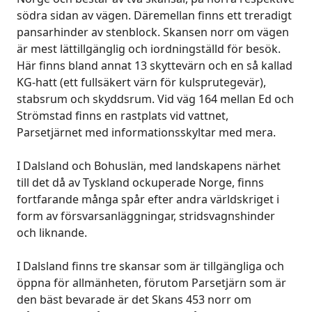
södra sidan av vägen. Däremellan finns ett treradigt
pansarhinder av stenblock. Skansen norr om vägen
är mest lättillgänglig och iordningställd för besök.
Här finns bland annat 13 skyttevärn och en så kallad
KG-hatt (ett fullsäkert värn för kulsprutegevär),
stabsrum och skyddsrum. Vid väg 164 mellan Ed och
Strömstad finns en rastplats vid vattnet,
Parsetjärnet med informationsskyltar med mera.
I Dalsland och Bohuslän, med landskapens närhet
till det då av Tyskland ockuperade Norge, finns
fortfarande många spår efter andra världskriget i
form av försvarsanläggningar, stridsvagnshinder
och liknande.
I Dalsland finns tre skansar som är tillgängliga och
öppna för allmänheten, förutom Parsetjärn som är
den bäst bevarade är det Skans 453 norr om