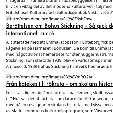
trädgårdar. Numera bidrar fritidsbebyggelsen till histo
blivit en viktig del av det moderna kulturarvet - följ med
Fritidshuset Kulturarv och välfärdssymbol. Västarvet 20
Berättelsen om Bohus Stickning - Så gick det
internationell succé
Allt startade med att Emma Jacobsson i Göteborg fick b
Fågelviken på Härnäset i Bohuslän. De kom till Emma J
med något avlönat hemarbete för stenhuggarhustrurna 
Stickning, som startade 1939, blev en världsomspännan
Ämnesord:
1939
Bohus Stickning
hantverk
hemarbete
k
Från katekes till rökruta - om skolans histor
Föreställ dig en tid långt före varma element, skolbussar
ut? Hur var det att arbeta som lärare för 100 år sedan, o
med på en resa genom skolans historia, med vissa ne
av Marks kommuns kulturmiljöprogram, som Västarvet