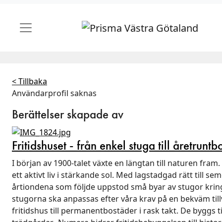
< Tillbaka
Användarprofil saknas
Berättelser skapade av
Fritidshuset - från enkel stuga till åretrunt
I början av 1900-talet växte en längtan till naturen fram
ett aktivt liv i stärkande sol. Med lagstadgad rätt till
årtiondena som följde uppstod små byar av stugor kring k
stugorna ska anpassas efter våra krav på en bekväm till
fritidshus till permanentbostäder i rask takt. De byggs t