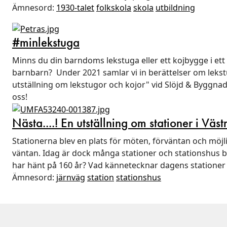
Ämnesord:
1930-talet
folkskola
skola
utbildning
#minlekstuga
Minns du din barndoms lekstuga eller ett kojbygge i ett t
barnbarn? Under 2021 samlar vi in berättelser om lekstu
utställning om lekstugor och kojor" vid Slöjd & Byggnads
oss!
Nästa....! En utställning om stationer i Väs
Stationerna blev en plats för möten, förväntan och möjli
väntan. Idag är dock många stationer och stationshus b
har hänt på 160 år? Vad kännetecknar dagens stationer o
Ämnesord:
järnväg
station
stationshus