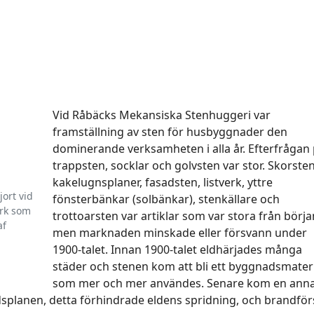
Vid Råbäcks Mekansiska Stenhuggeri var
framställning av sten för husbyggnader den
dominerande verksamheten i alla år. Efterfrågan
trappsten, socklar och golvsten var stor. Skorsten
kakelugnsplaner, fasadsten, listverk, yttre
ort vid
fönsterbänkar (solbänkar), stenkällare och
erk som
trottoarsten var artiklar som var stora från börja
af
men marknaden minskade eller försvann under
1900-talet. Innan 1900-talet eldhärjades många
städer och stenen kom att bli ett byggnadsmater
som mer och mer användes. Senare kom en ann
dsplanen, detta förhindrade eldens spridning, och brandför