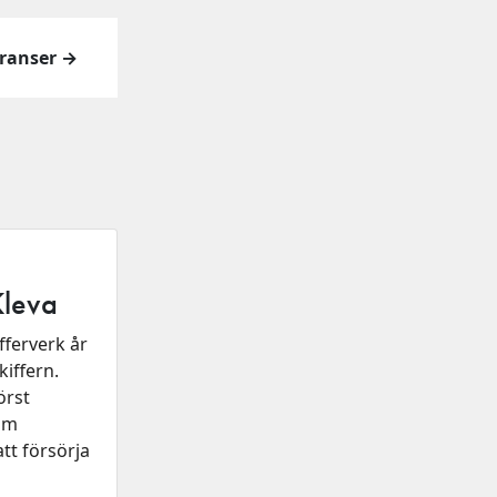
eranser →
Kleva
fferverk år
kiffern.
örst
om
att försörja