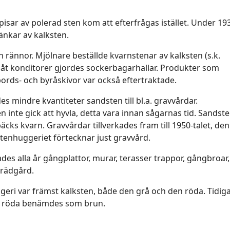
sar av polerad sten kom att efterfrågas istället. Under 19
änkar av kalksten.
h rännor. Mjölnare beställde kvarnstenar av kalksten (s.k.
 åt konditorer gjordes sockerbagarhallar. Produkter som
 bords- och byråskivor var också eftertraktade.
mindre kvantiteter sandsten till bl.a. gravvårdar.
 inte gick att hyvla, detta vara innan sågarnas tid. Sandst
cks kvarn. Gravvårdar tillverkades fram till 1950-talet, den
stenhuggeriet förtecknar just gravvård.
des alla år gångplattor, murar, terasser trappor, gångbroar,
trädgård.
ri var främst kalksten, både den grå och den röda. Tidig
en röda benämdes som brun.