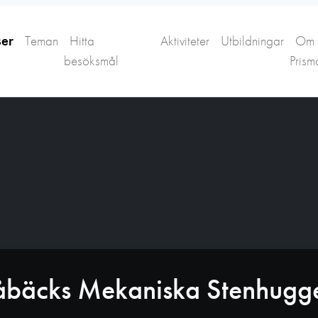
ser
Teman
Hitta
Aktiviteter
Utbildningar
Om
besöksmål
Prism
åbäcks Mekaniska Stenhugge