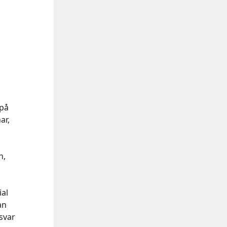
 på
ar,
n,
ial
an
svar