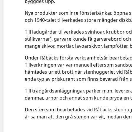
byggdes upp.
Nya produkter som inre fönsterbänkar, öppna spi
och 1940-talet tillverkades stora mängder diskb
Till ladugårdar tillverkades svinhoar, krubbor oc
stålkvarnar), garvare kunde få garvarebord och
mangelskivor, mortlar, lavoarskivor, lampfötter,
Under Råbäcks första verksamhetsår bearbetades 
Tillverkningen var var manuell eftersom sandsten
hämtades ur ett brott när stenhuggeriet vid Råbä
enda typ av priskurant som finns bevarad från 
Till trädgårdsanläggningar, parker m.m. leverera
dammar, urnor och annat som kunde pryda en 
Den sten som bearbetades vid Råbäcks stenhugge
år sa man att den grå stenen var vit, medan d