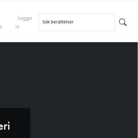
Logga
Sök berättelser
a
in
ri