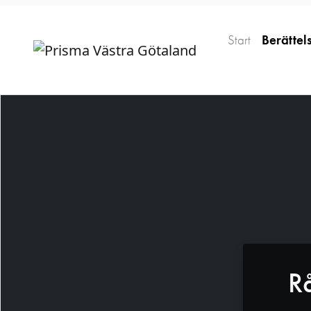
Start
Berättel
R