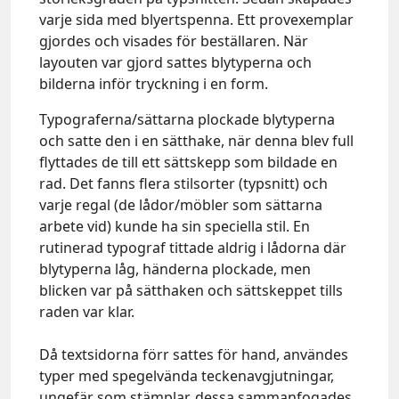
varje sida med blyertspenna. Ett provexemplar
gjordes och visades för beställaren. När
layouten var gjord sattes blytyperna och
bilderna inför tryckning i en form.
Typograferna/sättarna plockade blytyperna
och satte den i en sätthake, när denna blev full
flyttades de till ett sättskepp som bildade en
rad. Det fanns flera stilsorter (typsnitt) och
varje regal (de lådor/möbler som sättarna
arbete vid) kunde ha sin speciella stil. En
rutinerad typograf tittade aldrig i lådorna där
blytyperna låg, händerna plockade, men
blicken var på sätthaken och sättskeppet tills
raden var klar.
Då textsidorna förr sattes för hand, användes
typer med spegelvända teckenavgjutningar,
ungefär som stämplar, dessa sammanfogades