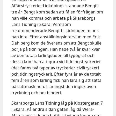
Affärstryckeriet Lidköpings stannade Bengt i
tre år. Bengt kom sedan att få en förfrågan om
han ville komma och arbeta på Skaraborgs
Läns Tidning i Skara. Vem som
rekommenderade Bengt till tidningen minns
han inte. Efter anställningsintervjun med Erik
Dahlberg kom de överens om att Bengt skulle
börja på tidningen. Han hade två år kvar kvar
av den totala lärlingstiden till typograf och
dessa kom han att göra vid tidningstryckeriet
(det fanns två typer av tryckerier, civiltryckeri
och tidningstryckeri). Efter fyra år av de totalt
fem åren som lärling fick han lära sig att sätta
på sättmaskinen. I lärlingstiden ingick även
tryckning och bokbinderi.
Skaraborgs Läns Tidning låg på Klostergatan 7
i Skara. På andra sidan gatan låg då Wera-
Magasinet. I denna butik arbetade Inger, som