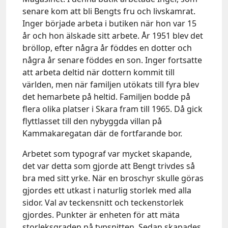
senare kom att bli Bengts fru och livskamrat.
Inger började arbeta i butiken när hon var 15
år och hon älskade sitt arbete. År 1951 blev det
bröllop, efter några år föddes en dotter och
några år senare föddes en son. Inger fortsatte
att arbeta deltid när dottern kommit till
världen, men när familjen utökats till fyra blev
det hemarbete på heltid. Familjen bodde på
flera olika platser i Skara fram till 1965. Då gick
flyttlasset till den nybyggda villan på
Kammakaregatan där de fortfarande bor.
Arbetet som typograf var mycket skapande,
det var detta som gjorde att Bengt trivdes så
bra med sitt yrke. När en broschyr skulle göras
gjordes ett utkast i naturlig storlek med alla
sidor. Val av teckensnitt och teckenstorlek
gjordes. Punkter är enheten för att mäta
storleksgraden på typsnitten. Sedan skapades