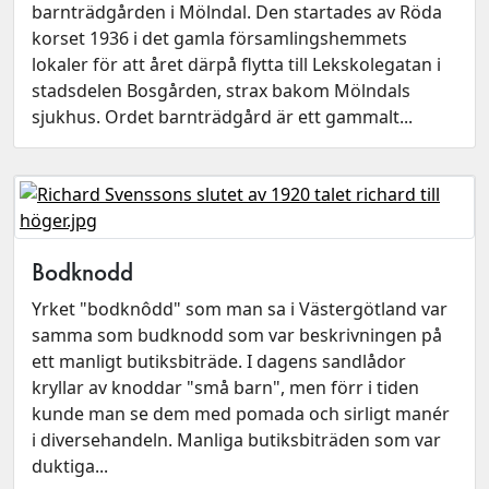
barnträdgården i Mölndal. Den startades av Röda
korset 1936 i det gamla församlingshemmets
lokaler för att året därpå flytta till Lekskolegatan i
stadsdelen Bosgården, strax bakom Mölndals
sjukhus. Ordet barnträdgård är ett gammalt...
Bodknodd
Yrket "bodknôdd" som man sa i Västergötland var
samma som budknodd som var beskrivningen på
ett manligt butiksbiträde. I dagens sandlådor
kryllar av knoddar "små barn", men förr i tiden
kunde man se dem med pomada och sirligt manér
i diversehandeln. Manliga butiksbiträden som var
duktiga...