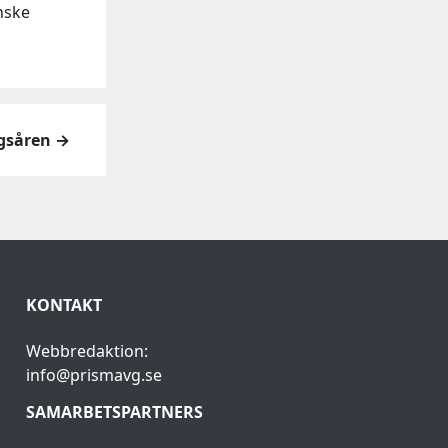
nske
igsåren →
KONTAKT
Webbredaktion:
info@prismavg.se
SAMARBETSPARTNERS