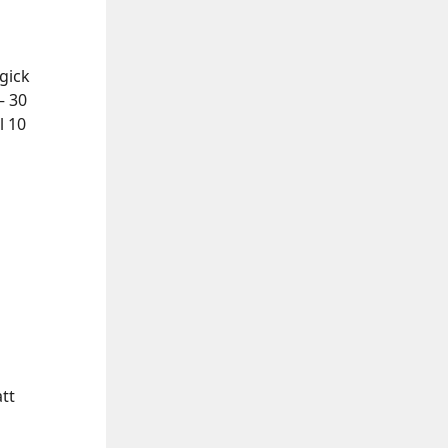
gick
– 30
l 10
tt