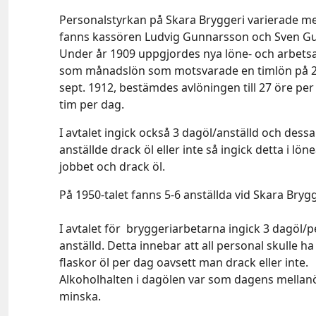
Personalstyrkan på Skara Bryggeri varierade mel
fanns kassören Ludvig Gunnarsson och Sven Gu
Under år 1909 uppgjordes nya löne- och arbetsav
som månadslön som motsvarade en timlön på 25,5
sept. 1912, bestämdes avlöningen till 27 öre per
tim per dag.
I avtalet ingick också 3 dagöl/anställd och dess
anställde drack öl eller inte så ingick detta i l
jobbet och drack öl.
På 1950-talet fanns 5-6 anställda vid Skara Bry
I avtalet för bryggeriarbetarna ingick 3 dagöl/p
anställd. Detta innebar att all personal skulle ha
flaskor öl per dag oavsett man drack eller inte.
Alkoholhalten i dagölen var som dagens mellanöl 
minska.