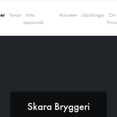
ser
Teman
Hitta
Aktiviteter
Utbildningar
Om
besöksmål
Prism
Skara Bryggeri