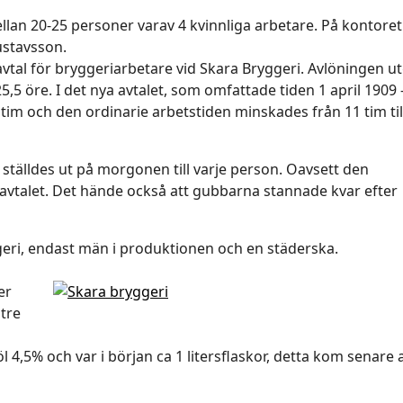
lan 20-25 personer varav 4 kvinnliga arbetare. På kontoret
stavsson.
tal för bryggeriarbetare vid Skara Bryggeri. Avlöningen ut
 öre. I det nya avtalet, som omfattade tiden 1 april 1909 
 tim och den ordinarie arbetstiden minskades från 11 tim til
a ställdes ut på morgonen till varje person. Oavsett den
öneavtalet. Det hände också att gubbarna stannade kvar efter
ggeri, endast män i produktionen och en städerska.
er
 tre
4,5% och var i början ca 1 litersflaskor, detta kom senare a