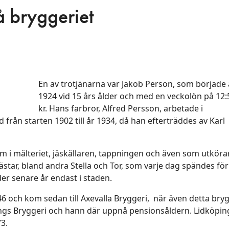
å bryggeriet
En av trotjänarna var Jakob Person, som började 
1924 vid 15 års ålder och med en veckolön på 12:
kr. Hans farbror, Alfred Persson, arbetade i
rån starten 1902 till år 1934, då han efterträddes av Karl
om i mälteriet, jäskällaren, tappningen och även som utköra
ästar, bland andra Stella och Tor, som varje dag spändes fö
er senare år endast i staden.
946 och kom sedan till Axevalla Bryggeri, när även detta bry
ngs Bryggeri och hann där uppnå pensionsåldern. Lidköpin
3.