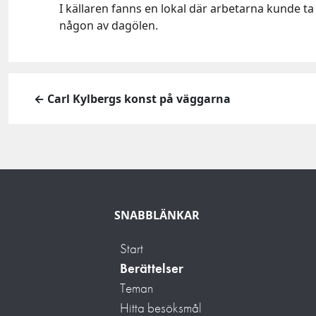
I källaren fanns en lokal där arbetarna kunde t
någon av dagölen.
← Carl Kylbergs konst på väggarna
SNABBLÄNKAR
Start
Berättelser
Teman
Hitta besöksmål