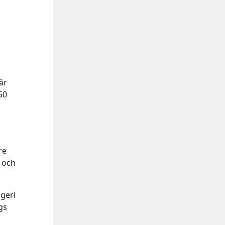
år
50
re
r och
ggeri
gs