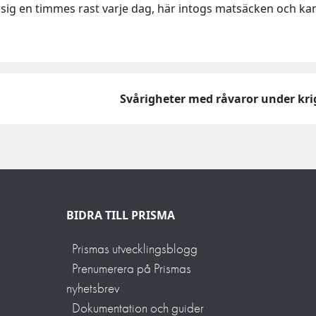
a sig en timmes rast varje dag, här intogs matsäcken och ka
Svårigheter med råvaror under kr
BIDRA TILL PRISMA
Prismas utvecklingsblogg
Prenumerera på Prismas
nyhetsbrev
Dokumentation och guider