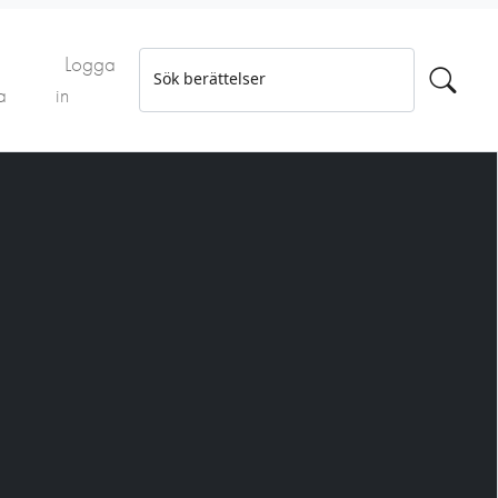
Logga
Sök berättelser
a
in