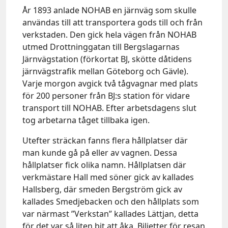
År 1893 anlade NOHAB en järnväg som skulle
användas till att transportera gods till och från
verkstaden. Den gick hela vägen från NOHAB
utmed Drottninggatan till Bergslagarnas
Järnvägstation (förkortat BJ, skötte dåtidens
järnvägstrafik mellan Göteborg och Gävle).
Varje morgon avgick två tågvagnar med plats
för 200 personer från BJ:s station för vidare
transport till NOHAB. Efter arbetsdagens slut
tog arbetarna tåget tillbaka igen.
Utefter sträckan fanns flera hållplatser där
man kunde gå på eller av vagnen. Dessa
hållplatser fick olika namn. Hållplatsen där
verkmästare Hall med söner gick av kallades
Hallsberg, där smeden Bergström gick av
kallades Smedjebacken och den hållplats som
var närmast ”Verkstan” kallades Lättjan, detta
för det var så liten bit att åka. Biljetter för resan