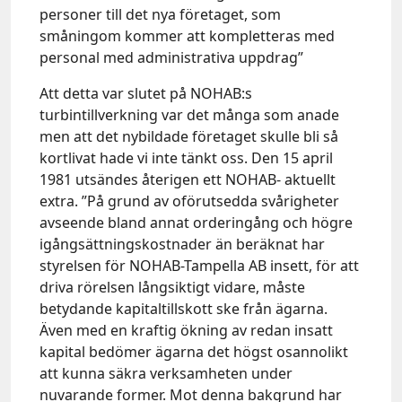
personer till det nya företaget, som
småningom kommer att kompletteras med
personal med administrativa uppdrag”
Att detta var slutet på NOHAB:s
turbintillverkning var det många som anade
men att det nybildade företaget skulle bli så
kortlivat hade vi inte tänkt oss. Den 15 april
1981 utsändes återigen ett NOHAB- aktuellt
extra. ”På grund av oförutsedda svårigheter
avseende bland annat orderingång och högre
igångsättningskostnader än beräknat har
styrelsen för NOHAB-Tampella AB insett, för att
driva rörelsen långsiktigt vidare, måste
betydande kapitaltillskott ske från ägarna.
Även med en kraftig ökning av redan insatt
kapital bedömer ägarna det högst osannolikt
att kunna säkra verksamheten under
nuvarande former. Mot denna bakgrund har