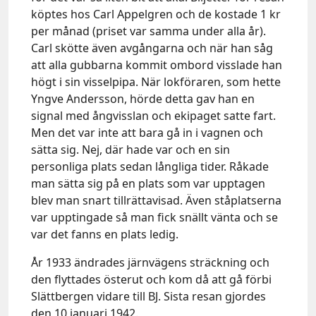
köptes hos Carl Appelgren och de kostade 1 kr
per månad (priset var samma under alla år).
Carl skötte även avgångarna och när han såg
att alla gubbarna kommit ombord visslade han
högt i sin visselpipa. När lokföraren, som hette
Yngve Andersson, hörde detta gav han en
signal med ångvisslan och ekipaget satte fart.
Men det var inte att bara gå in i vagnen och
sätta sig. Nej, där hade var och en sin
personliga plats sedan långliga tider. Råkade
man sätta sig på en plats som var upptagen
blev man snart tillrättavisad. Även ståplatserna
var upptingade så man fick snällt vänta och se
var det fanns en plats ledig.
År 1933 ändrades järnvägens sträckning och
den flyttades österut och kom då att gå förbi
Slättbergen vidare till BJ. Sista resan gjordes
den 10 januari 1942.