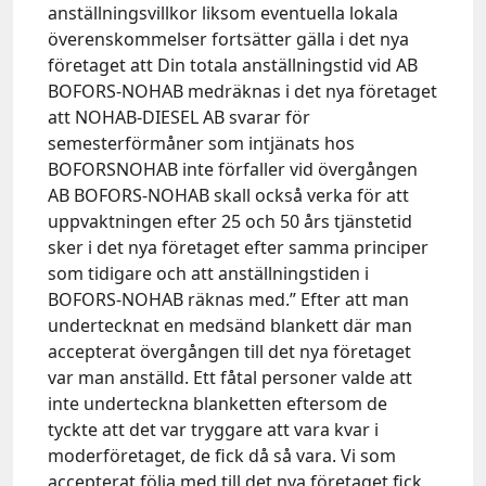
anställningsvillkor liksom eventuella lokala
överenskommelser fortsätter gälla i det nya
företaget att Din totala anställningstid vid AB
BOFORS-NOHAB medräknas i det nya företaget
att NOHAB-DIESEL AB svarar för
semesterförmåner som intjänats hos
BOFORSNOHAB inte förfaller vid övergången
AB BOFORS-NOHAB skall också verka för att
uppvaktningen efter 25 och 50 års tjänstetid
sker i det nya företaget efter samma principer
som tidigare och att anställningstiden i
BOFORS-NOHAB räknas med.” Efter att man
undertecknat en medsänd blankett där man
accepterat övergången till det nya företaget
var man anställd. Ett fåtal personer valde att
inte underteckna blanketten eftersom de
tyckte att det var tryggare att vara kvar i
moderföretaget, de fick då så vara. Vi som
accepterat följa med till det nya företaget fick