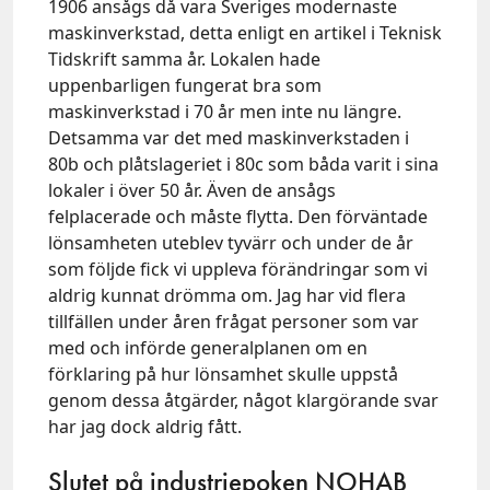
1906 ansågs då vara Sveriges modernaste
maskinverkstad, detta enligt en artikel i Teknisk
Tidskrift samma år. Lokalen hade
uppenbarligen fungerat bra som
maskinverkstad i 70 år men inte nu längre.
Detsamma var det med maskinverkstaden i
80b och plåtslageriet i 80c som båda varit i sina
lokaler i över 50 år. Även de ansågs
felplacerade och måste flytta. Den förväntade
lönsamheten uteblev tyvärr och under de år
som följde fick vi uppleva förändringar som vi
aldrig kunnat drömma om. Jag har vid flera
tillfällen under åren frågat personer som var
med och införde generalplanen om en
förklaring på hur lönsamhet skulle uppstå
genom dessa åtgärder, något klargörande svar
har jag dock aldrig fått.
Slutet på industriepoken NOHAB