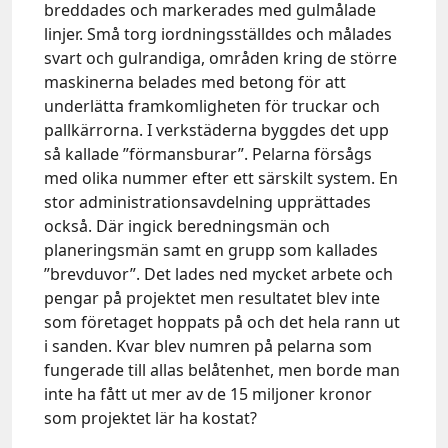
breddades och markerades med gulmålade
linjer. Små torg iordningsställdes och målades
svart och gulrandiga, områden kring de större
maskinerna belades med betong för att
underlätta framkomligheten för truckar och
pallkärrorna. I verkstäderna byggdes det upp
så kallade ”förmansburar”. Pelarna försågs
med olika nummer efter ett särskilt system. En
stor administrationsavdelning upprättades
också. Där ingick beredningsmän och
planeringsmän samt en grupp som kallades
”brevduvor”. Det lades ned mycket arbete och
pengar på projektet men resultatet blev inte
som företaget hoppats på och det hela rann ut
i sanden. Kvar blev numren på pelarna som
fungerade till allas belåtenhet, men borde man
inte ha fått ut mer av de 15 miljoner kronor
som projektet lär ha kostat?