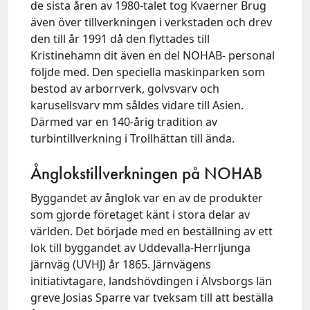
de sista åren av 1980-talet tog Kvaerner Brug
även över tillverkningen i verkstaden och drev
den till år 1991 då den flyttades till
Kristinehamn dit även en del NOHAB- personal
följde med. Den speciella maskinparken som
bestod av arborrverk, golvsvarv och
karusellsvarv mm såldes vidare till Asien.
Därmed var en 140-årig tradition av
turbintillverkning i Trollhättan till ända.
Ånglokstillverkningen på NOHAB
Byggandet av ånglok var en av de produkter
som gjorde företaget känt i stora delar av
världen. Det började med en beställning av ett
lok till byggandet av Uddevalla-Herrljunga
järnväg (UVHJ) år 1865. Järnvägens
initiativtagare, landshövdingen i Älvsborgs län
greve Josias Sparre var tveksam till att beställa