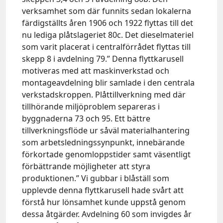
verksamhet som där funnits sedan lokalerna
färdigställts åren 1906 och 1922 flyttas till det
nu lediga plåtslageriet 80c. Det dieselmateriel
som varit placerat i centralförrådet flyttas till
skepp 8 i avdelning 79.” Denna flyttkarusell
motiveras med att maskinverkstad och
montageavdelning blir samlade i den centrala
verkstadskroppen. Plåttillverkning med där
tillhörande miljöproblem separeras i
byggnaderna 73 och 95. Ett bättre
tillverkningsflöde ur såväl materialhantering
som arbetsledningssynpunkt, innebärande
förkortade genomloppstider samt väsentligt
förbättrande möjligheter att styra
produktionen.” Vi gubbar i blåställ som
upplevde denna flyttkarusell hade svårt att
förstå hur lönsamhet kunde uppstå genom
dessa åtgärder. Avdelning 60 som invigdes år