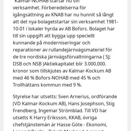
”Kalmar-NOHAB startar nu sin
verksamhet. Förberedelserna för
igångsättning av KNAB har nu hunnit så långt
att det nya bolagetstartar sin verksamhet 1981-
10-01 i lokaler hyrda av AB Bofors. Bolaget har
till sin uppgift att bygga upp speciellt
kunnande på moderniseringar och
reparationer av rullandejärnvägsmateriel för
de tre nordiska järnvägsförvaltningarna ( SJ;
DSB och NSB )Aktiekapitalet blir 3.000.000.
kronor som tillskjutes av Kalmar-Kockum AB
med 46 % Bofors-NOHAB med 45 % och
Trollhättans kommun med 9 %.
Styrelse har utsetts: Sven Arnerius, ordförande
(VD Kalmar-Kockum AB), Hans Josephson, Stig
Frendberg, Ingemar Strömblad. Till VD har
utsetts K Harry Eriksson, KKAB, övriga
chefstjänstemän är Hasse Göte - Ekonomi,