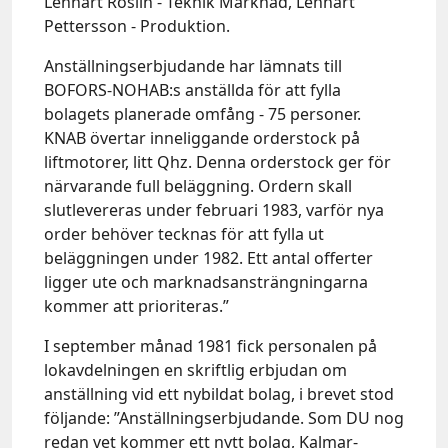
Lennart Roslin - Teknik Marknad, Lennart
Pettersson - Produktion.
Anställningserbjudande har lämnats till
BOFORS-NOHAB:s anställda för att fylla
bolagets planerade omfång - 75 personer.
KNAB övertar inneliggande orderstock på
liftmotorer, litt Qhz. Denna orderstock ger för
närvarande full beläggning. Ordern skall
slutlevereras under februari 1983, varför nya
order behöver tecknas för att fylla ut
beläggningen under 1982. Ett antal offerter
ligger ute och marknadsansträngningarna
kommer att prioriteras.”
I september månad 1981 fick personalen på
lokavdelningen en skriftlig erbjudan om
anställning vid ett nybildat bolag, i brevet stod
följande: ”Anställningserbjudande. Som DU nog
redan vet kommer ett nytt bolag, Kalmar-