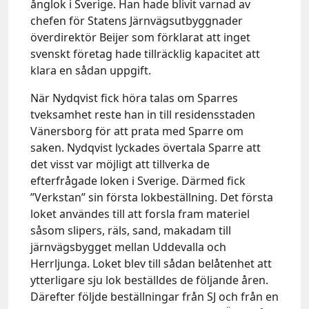
ånglok i Sverige. Han hade blivit varnad av
chefen för Statens Järnvägsutbyggnader
överdirektör Beijer som förklarat att inget
svenskt företag hade tillräcklig kapacitet att
klara en sådan uppgift.
När Nydqvist fick höra talas om Sparres
tveksamhet reste han in till residensstaden
Vänersborg för att prata med Sparre om
saken. Nydqvist lyckades övertala Sparre att
det visst var möjligt att tillverka de
efterfrågade loken i Sverige. Därmed fick
”Verkstan” sin första lokbeställning. Det första
loket användes till att forsla fram materiel
såsom slipers, räls, sand, makadam till
järnvägsbygget mellan Uddevalla och
Herrljunga. Loket blev till sådan belåtenhet att
ytterligare sju lok beställdes de följande åren.
Därefter följde beställningar från SJ och från en