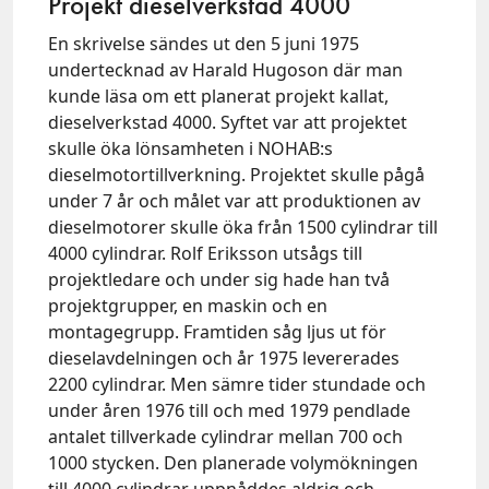
Projekt dieselverkstad 4000
En skrivelse sändes ut den 5 juni 1975
undertecknad av Harald Hugoson där man
kunde läsa om ett planerat projekt kallat,
dieselverkstad 4000. Syftet var att projektet
skulle öka lönsamheten i NOHAB:s
dieselmotortillverkning. Projektet skulle pågå
under 7 år och målet var att produktionen av
dieselmotorer skulle öka från 1500 cylindrar till
4000 cylindrar. Rolf Eriksson utsågs till
projektledare och under sig hade han två
projektgrupper, en maskin och en
montagegrupp. Framtiden såg ljus ut för
dieselavdelningen och år 1975 levererades
2200 cylindrar. Men sämre tider stundade och
under åren 1976 till och med 1979 pendlade
antalet tillverkade cylindrar mellan 700 och
1000 stycken. Den planerade volymökningen
till 4000 cylindrar uppnåddes aldrig och