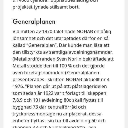
projektet tynade stillsamt bort.
Generalplanen
Vid mitten av 1970-talet hade NOHAB en dålig
lönsamhet och det utarbetades därför en så
kallad ”Generalplan”. Där kunde man läsa att
den tillstyrkts av samtliga avdelningsnämnder.
(Metallordföranden Sven Norlin bekräftade att
Metall stödde den till 100 % och det gjorde
även företagsnämnden.) Generalplanen
presenterades i skriften NOHAB-aktuellt nr 4
1976. ”Planen går ut på att, plåtslageridelen
som sedan år 1922 varit förlagt till skeppen
7,8,9 och 10 i avdelning 80c skall flyttas till
byggnad 73 där centralförråd och
tryckpressmontage nu är placerat, dessa
enheter flyttas i sin tur till avdelning 60 och
skeppen 3,4 och 5 i avdelning 80b. Den