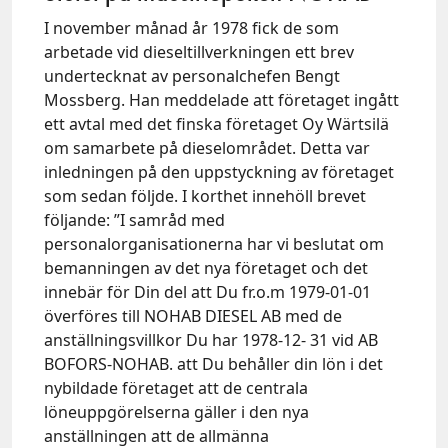
I november månad år 1978 fick de som
arbetade vid dieseltillverkningen ett brev
undertecknat av personalchefen Bengt
Mossberg. Han meddelade att företaget ingått
ett avtal med det finska företaget Oy Wärtsilä
om samarbete på dieselområdet. Detta var
inledningen på den uppstyckning av företaget
som sedan följde. I korthet innehöll brevet
följande: ”I samråd med
personalorganisationerna har vi beslutat om
bemanningen av det nya företaget och det
innebär för Din del att Du fr.o.m 1979-01-01
överföres till NOHAB DIESEL AB med de
anställningsvillkor Du har 1978-12- 31 vid AB
BOFORS-NOHAB. att Du behåller din lön i det
nybildade företaget att de centrala
löneuppgörelserna gäller i den nya
anställningen att de allmänna