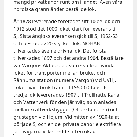
mängd privatbanor runt om i landet. Även våra
nordiska grannländer beställde lok.
År 1878 levererade företaget sitt 100:e lok och
1912 stod det 1000 loket klart för leverans till
SJ. Sista ångloksleveransen gick till SJ 1952-53
och bestod av 20 stycken lok. NOHAB
tillverkades även eldrivna lok. Det första
tillverkades 1897 och det andra 1904. Beställare
var Vargöns Aktiebolag som skulle använda
loket för transporter mellan bruket och
Rånnums station (numera Vargön) vid UVHJ.
Loken var i bruk fram till 1950-60-talet. Ett
tredje lok levererades 1907 till Trollhätte Kanal
och Vattenverk för den järnväg som anlades
mellan kraftverksbygget (Olidestationen) och
grustagen vid Hojum. Vid mitten av 1920-talat
började SJ och en del privata banor elektrifiera
järnvägarna vilket ledde till en ökad