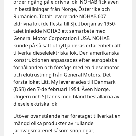
orderingång på eldrivna lok. NOHAB fick även
in beställningar från Norge, Österrike och
Rumänien. Totalt levererade NOHAB 607
eldrivna lok (de flesta till SJ). I början av 1950-
talet inledde NOHAB ett samarbete med
General Motor Corporation i USA. NOHAB
kunde på så sätt utnyttja deras erfarenhet i att
tillverka dieselelektriska lok. Den amerikanska
konstruktionen anpassades efter europeiska
förhållanden och försågs med en dieselmotor
och elutrustning från General Motors. Det
första loket Litt. My levererades till Danmark
(DSB) den 7-de februari 1954. Även Norge,
Ungern och SJ fanns med bland beställarna av
dieselelektriska lok.
Utöver ovanstående har företaget tillverkat en
mängd olika produkter av rullande
järnvägsmateriel såsom snöplogar,