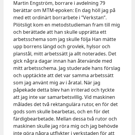
Martin Engström, borrare i avdelning 79
berättar om MTM-epoken: En dag höll jag på
med ett ordinärt borrarbete i ”Verkstan”.
Plötsligt kom en metodstudieman fram till mig
och berättade att han skulle upprätta ett
arbetsschema som jag skulle följa Han mätte
upp borrens längd och grovlek, hylsor och
planstål, mitt arbetssätt ja allt noterades. Det
gick några dagar innan han återvände med
mitt arbetsschema. Jag studerade hans förslag
och upptäckte att det var samma arbetssätt
som jag använt mig av i åratal. När jag
påpekade detta blev han irriterad och tyckte
att jag inte var samarbetsvillig. Vid maskinen
målades det två rektangulära rutor, en för det
gods som skulle bearbetas, och en för det
färdigbearbetade. Mellan dessa två rutor och
maskinen skulle jag röra mig och jag behövde
inte göra några utflykter i verkstaden för att