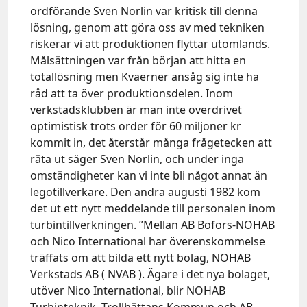
ordförande Sven Norlin var kritisk till denna
lösning, genom att göra oss av med tekniken
riskerar vi att produktionen flyttar utomlands.
Målsättningen var från början att hitta en
totallösning men Kvaerner ansåg sig inte ha
råd att ta över produktionsdelen. Inom
verkstadsklubben är man inte överdrivet
optimistisk trots order för 60 miljoner kr
kommit in, det återstår många frågetecken att
räta ut säger Sven Norlin, och under inga
omständigheter kan vi inte bli något annat än
legotillverkare. Den andra augusti 1982 kom
det ut ett nytt meddelande till personalen inom
turbintillverkningen. ”Mellan AB Bofors-NOHAB
och Nico International har överenskommelse
träffats om att bilda ett nytt bolag, NOHAB
Verkstads AB ( NVAB ). Ägare i det nya bolaget,
utöver Nico International, blir NOHAB
Turbinteknik, Trollhättans Kommun och AB