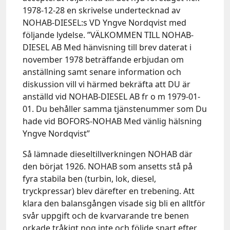
1978-12-28 en skrivelse undertecknad av
NOHAB-DIESEL:s VD Yngve Nordqvist med
följande lydelse. ”VÄLKOMMEN TILL NOHAB-
DIESEL AB Med hänvisning till brev daterat i
november 1978 beträffande erbjudan om
anställning samt senare information och
diskussion vill vi härmed bekräfta att DU är
anställd vid NOHAB-DIESEL AB fr o m 1979-01-
01. Du behåller samma tjänstenummer som Du
hade vid BOFORS-NOHAB Med vänlig hälsning
Yngve Nordqvist”
Så lämnade dieseltillverkningen NOHAB där
den börjat 1926. NOHAB som ansetts stå på
fyra stabila ben (turbin, lok, diesel,
tryckpressar) blev därefter en trebening. Att
klara den balansgången visade sig bli en alltför
svår uppgift och de kvarvarande tre benen
orkade tråkigt nog inte och följde snart efter.