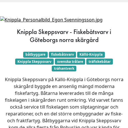
Knippla Skeppsvarv - Fiskebåtsvarv i
Göteborgs norra skärgård
båtbyggare
fiskebåtsvarv
Källö-Knippla
Knippla Skeppsvarv
svenska trålare
träfiskebåtar
trähantverk
Knippla Skeppsvarv på Källö-Knippla i Göteborgs norra
skärgård byggde en ansenlig mängd moderna
fiskefartyg. Båtarna levererades till de många
fiskelagen i skärgården runt omkring. Vid varvet fanns
också service till fiskelagen som sliptagningar och
reparationer, och en del större ombyggnader av fiske-
och fraktfartyg. Båtbyggarna vid Knippla Skeppsvarv
kom de allra flesta från Bohuslän och var kända för