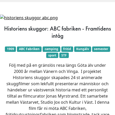
Historiens skuggor: ABC fabriken - Framtidens
intåg
1909
ABC Fabriken
camping
fritid
Kungälv
semester
sport
STF
Följ med på en gränslös resa längs Göta älv under
2000 år mellan Vänern och Vinga. I projektet
Historiens skuggor skapades 24 st animerade
skuggfilmer som lekfullt presenterar människor och
händelser ur västsvensk historia med ett personligt
tilltal av filmcurator Jonas Myrstrand. Ett samarbete
mellan Västarvet, Studio Jox och Kultur i Väst. I denna
film får ni möta ABC Fabriken,
fritidsutrustningsfabriken som blomstrade, tack vare