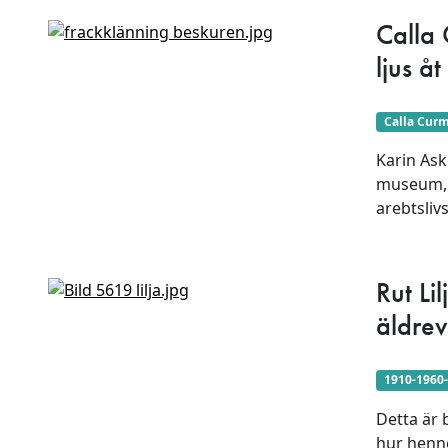
Calla 
ljus å
Calla Cur
Karin Ask
museum, 
arebtsliv
Rut Li
äldrev
1910-1960-
Detta är 
hur henne