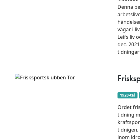
Denna ber
arbetsliv
händelser
vägar i l
Leifs liv
dec. 2021
tidningar
Frisks
1920-tal
Ordet fri
tidning 
kraftspor
tidnigen,
inom idro