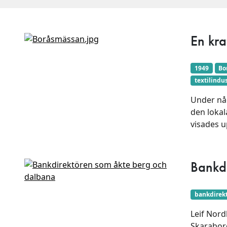
En kra
1949
Bo
textilindus
Under någ
den lokal
visades u
Bankd
bankdirek
Leif Nord
Skaraborg