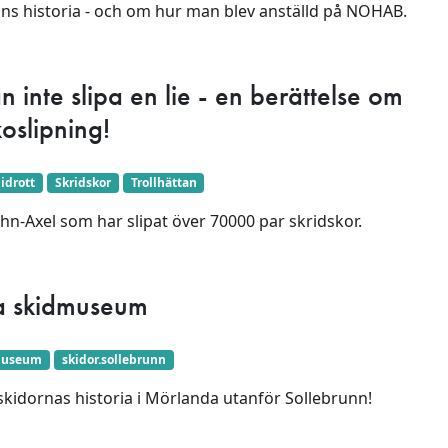
ans historia - och om hur man blev anställd på NOHAB.
n inte slipa en lie - en berättelse om
koslipning!
idrott
Skridskor
Trollhättan
hn-Axel som har slipat över 70000 par skridskor.
 skidmuseum
useum
skidor.sollebrunn
kidornas historia i Mörlanda utanför Sollebrunn!