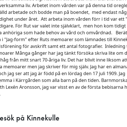
sverksamma liv. Arbetet inom vården var på denna tid oregle
älld arbetade och bodde man på boendet, med endast någ
dighet under året. Att arbeta inom vården förr i tid var ett "
digare. För Rut var valet inte självklart, men hon kom tidigt 
na anhöriga som hade behov av vård och omvårdnad. Berät
n i "Jag-form" efter Ruts memoarer som lämnades till Kinne
örening för avskrift samt ett antal fotografier. Inledning t
moarer Många gånger har jag tänkt försöka skriva lite om d
åg från mitt snart 70-åriga liv. Det har blivit inne liksom at
na memoarer men jag skriver för mig själv. Jag har en alma
och jag ser att jag är född på en lördag den 17 juli 1909. Jag
emma i Kärrgården som alla barn på den tiden. Barnmorsk
ith Lexén Aronsson, jag var visst en av de första bebisarna 
.
esök på Kinnekulle