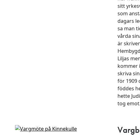
sitt yrke
som anst
dagars le
sa man ti
vårda si
är skrive
Hembygdsf
Liljas me
kommer ih
skriva si
för 1909 
föddes h
hette Jud
tog emot
Vargb