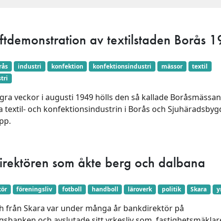
ftdemonstration av textilstaden Borås 
rås
industri
konfektion
konfektionsindustri
mässor
textil
tri
ra veckor i augusti 1949 hölls den så kallade Boråsmässan
a textil- och konfektionsindustrin i Borås och Sjuhäradsby
pp.
irektören som åkte berg och dalbana
tör
föreningsliv
fotboll
handboll
läroverk
politik
Skara
y
h från Skara var under många år bankdirektör på
sbanken och avslutade sitt yrkesliv som fastighetsmäklar