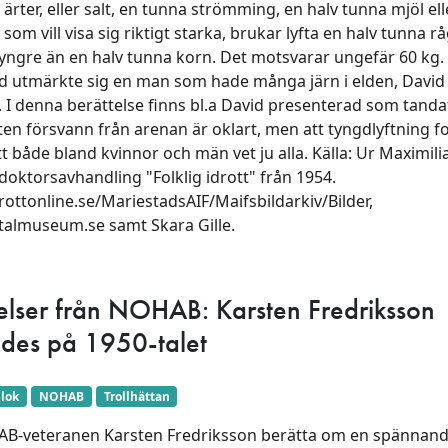
ärter, eller salt, en tunna strömming, en halv tunna mjöl ell
som vill visa sig riktigt starka, brukar lyfta en halv tunna rå
 tyngre än en halv tunna korn. Det motsvarar ungefär 60 kg. 
d utmärkte sig en man som hade många järn i elden, David
I denna berättelse finns bl.a David presenterad som tandat
ten försvann från arenan är oklart, men att tyngdlyftning fo
t både bland kvinnor och män vet ju alla. Källa: Ur Maximili
 doktorsavhandling "Folklig idrott" från 1954.
drottonline.se/MariestadsAIF/Maifsbildarkiv/Bilder,
talmuseum.se samt Skara Gille.
elser från NOHAB: Karsten Fredriksson
ldes på 1950-talet
lok
NOHAB
Trollhättan
B-veteranen Karsten Fredriksson berätta om en spännande