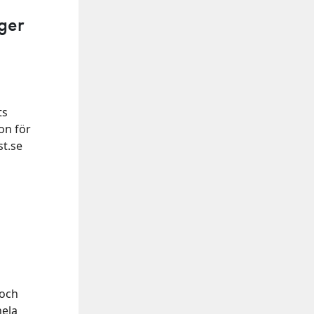
ger
ts
on för
st.se
 och
hela