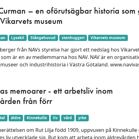
Curman – en oförutsägbar historia som 
t Vikarvets museum
man
Lysekil
Stångehuvud
stenhuggeri
Vikarvets museum
berger från NAVs styrelse har gjort ett nedslag hos Vikarve
som är en av medlemmarna hos NAV. NAV är en organisati
smuseer och industrihistoria i Västra Götaland. www.naviva
ljas memoarer - ett arbetsliv inom
ården från förr
tal
äldre
Kinnekulle
liv
vård
yrke
berättelsen om Rut Lilja född 1909, uppvuxen på Kinnekulle
s liv utvecklade sig. Rut kom att arbeta inom äldrevården 