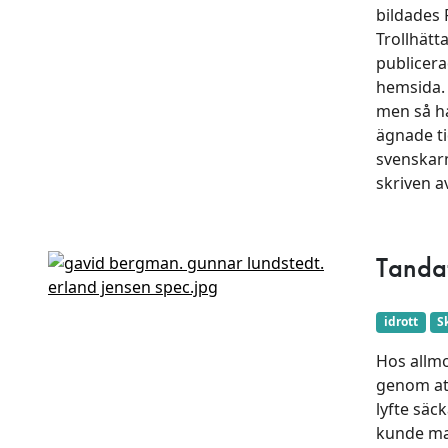
bildades 
Trollhätt
publicerad
hemsida. 
men så ha
ägnade ti
svenskarn
skriven 
Tandat
idrott
S
Hos allmo
genom att
lyfte sä
kunde man