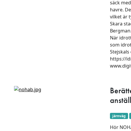
säck med 
havre. De 
vilket är
Skara sta
Bergman. 
När idrot
som idrot
Stejskals
https://i
www.digi
Berätt
anstäl
järnväg
Hör NOHA