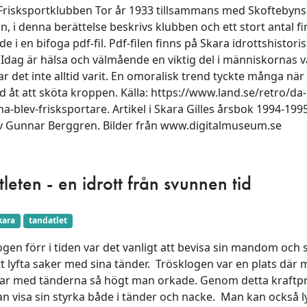
Frisksportklubben Tor år 1933 tillsammans med Skoftebyns 
an, i denna berättelse beskrivs klubben och ett stort antal f
e i en bifoga pdf-fil. Pdf-filen finns på Skara idrottshistori
Idag är hälsa och välmående en viktig del i människornas 
r det inte alltid varit. En omoralisk trend tyckte många nä
d åt att sköta kroppen. Källa: https://www.land.se/retro/da-
a-blev-frisksportare. Artikel i Skara Gilles årsbok 1994-199
av Gunnar Berggren. Bilder från www.digitalmuseum.se
leten - en idrott från svunnen tid
kara
tandatlet
gen förr i tiden var det vanligt att bevisa sin mandom och 
 lyfta saker med sina tänder. Trösklogen var en plats där
ckar med tänderna så högt man orkade. Genom detta kraftp
 visa sin styrka både i tänder och nacke. Man kan också l