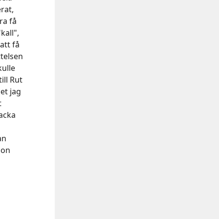
rat,
ra få
kall",
att få
telsen
kulle
ill Rut
et jag
t
nacka
an
hon