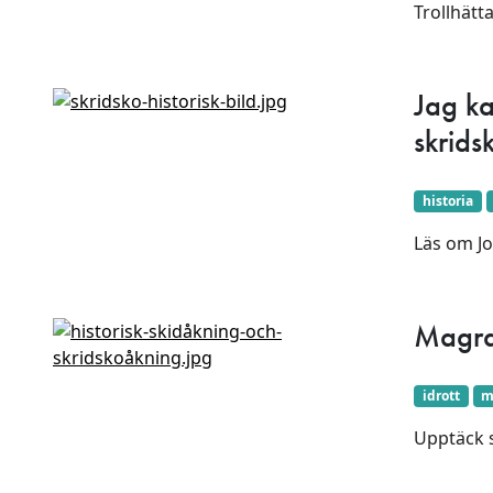
Trollhätt
Jag ka
skrids
historia
Läs om Jo
Magra
idrott
m
Upptäck s