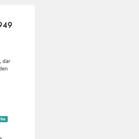
1949
, där
gden
rke
e.