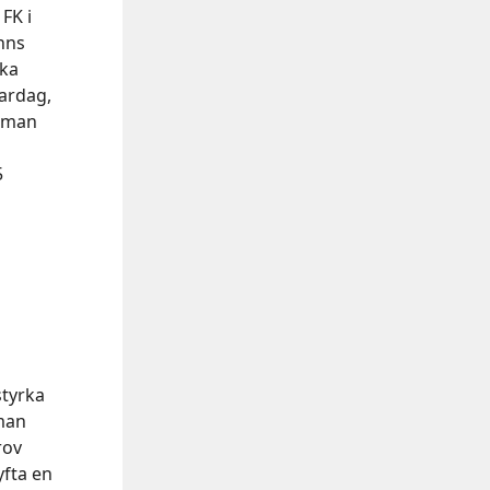
FK i
inns
ska
vardag,
r man
5
styrka
 man
rov
yfta en