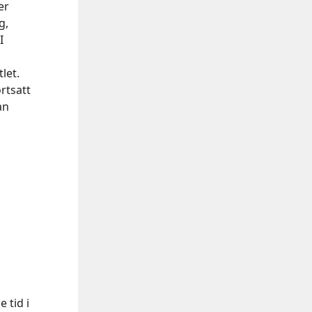
er
g,
I
let.
rtsatt
an
 tid i