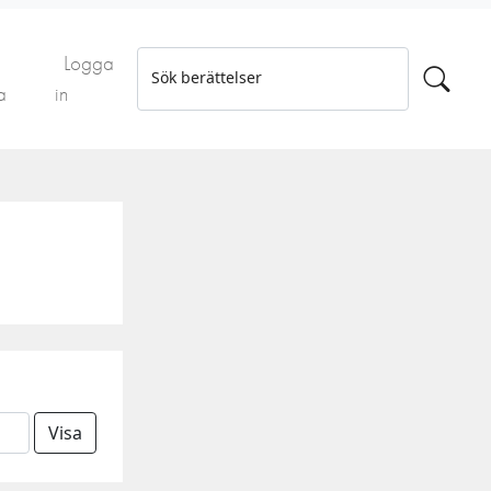
Logga
Sök berättelser
a
in
Visa