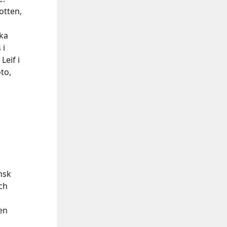
otten,
h
ika
 i
Leif i
to,
nsk
ch
en