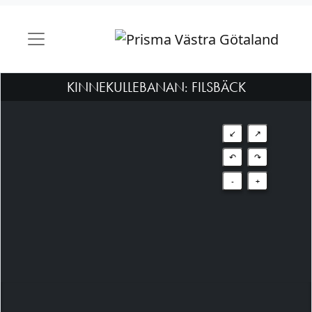
KINNEKULLEBANAN: FILSBÄCK
↙
↗
↶
↷
-
+