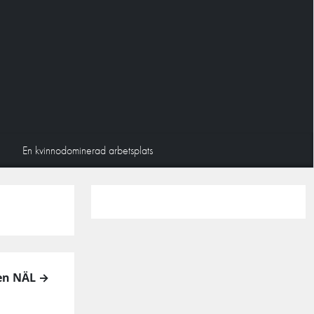
En kvinnodominerad arbetsplats
gen NÄL →