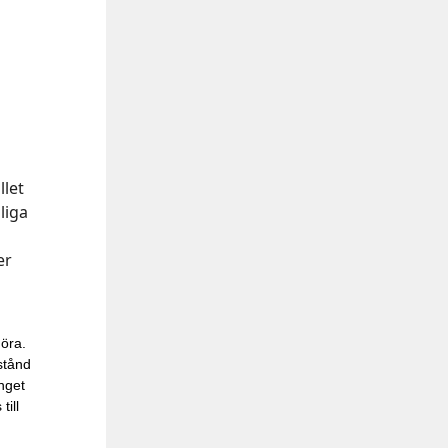
llet
liga
er
d
öra.
 stånd
nget
till