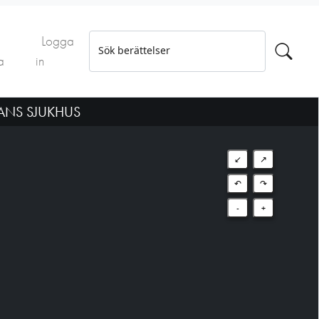
Logga
Sök berättelser
a
in
ANS SJUKHUS
↙
↗
↶
↷
-
+