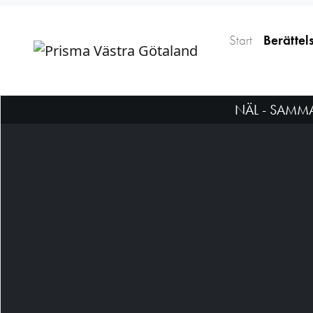
Start
Berättel
NÄL - SAMM