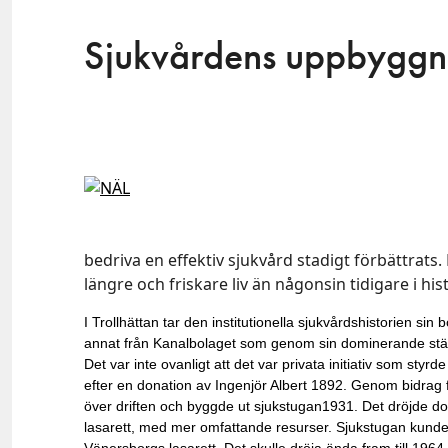
Sjukvårdens uppbyggna
bedriva en effektiv sjukvård stadigt förbättrats. 
längre och friskare liv än någonsin tidigare i his
I Trollhättan tar den institutionella sjukvårdshistorien sin
annat från Kanalbolaget som genom sin dominerande stäl
Det var inte ovanligt att det var privata initiativ som sty
efter en donation av Ingenjör Albert 1892. Genom bidrag f
över driften och byggde ut sjukstugan1931. Det dröjde doc
lasarett, med mer omfattande resurser. Sjukstugan kunde 
Vänersborgs lasarett. Det skulle dröja ända fram till 1964 