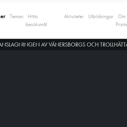
ser
Teman
Hitta
Aktiviteter
Utbildningar
Om
besöksmål
Prism
ANSLAGNINGEN AV VÄNERSBORGS OCH TROLLHÄTT