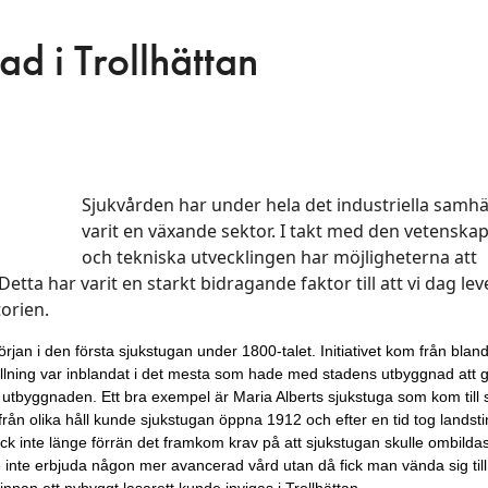
d i Trollhättan
Sjukvården har under hela det industriella samhä
varit en växande sektor. I takt med den vetenskap
och tekniska utvecklingen har möjligheterna att
Detta har varit en starkt bidragande faktor till att vi dag lev
torien.
 början i den första sjukstugan under 1800-talet. Initiativet kom från blan
lning var inblandat i det mesta som hade med stadens utbyggnad att g
rde utbyggnaden. Ett bra exempel är Maria Alberts sjukstuga som kom till
rån olika håll kunde sjukstugan öppna 1912 och efter en tid tog landsti
k inte länge förrän det framkom krav på att sjukstugan skulle ombildas 
inte erbjuda någon mer avancerad vård utan då fick man vända sig till
innan ett nybyggt lasarett kunde invigas i Trollhättan.