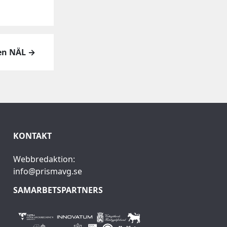
gen NÄL →
KONTAKT
Webbredaktion:
info@prismavg.se
SAMARBETSPARTNERS