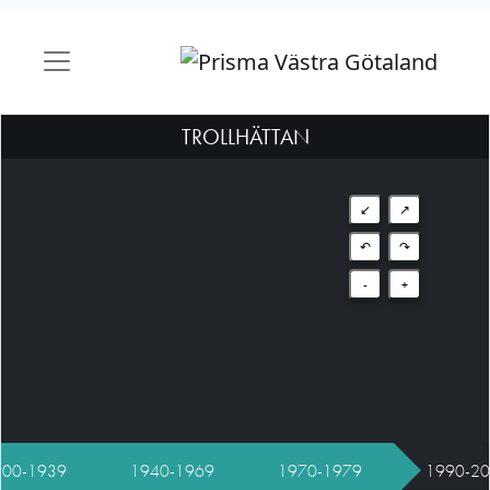
TROLLHÄTTAN
↙
↗
↶
↷
-
+
900-1939
1940-1969
1970-1979
1990-2