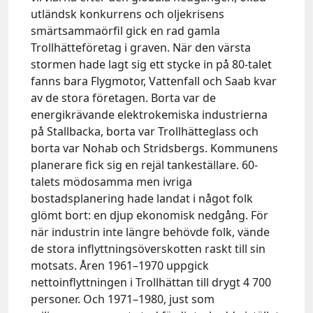
utländsk konkurrens och oljekrisens
smärtsammaörfil gick en rad gamla
Trollhätteföretag i graven. När den värsta
stormen hade lagt sig ett stycke in på 80-talet
fanns bara Flygmotor, Vattenfall och Saab kvar
av de stora företagen. Borta var de
energikrävande elektrokemiska industrierna
på Stallbacka, borta var Trollhätteglass och
borta var Nohab och Stridsbergs. Kommunens
planerare fick sig en rejäl tankeställare. 60-
talets mödosamma men ivriga
bostadsplanering hade landat i något folk
glömt bort: en djup ekonomisk nedgång. För
när industrin inte längre behövde folk, vände
de stora inflyttningsöverskotten raskt till sin
motsats. Åren 1961–1970 uppgick
nettoinflyttningen i Trollhättan till drygt 4 700
personer. Och 1971–1980, just som