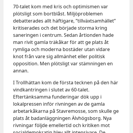
70-talet kom med kris och optimismen var
plötsligt som bortblåst. Miljöproblemen
debatterades allt häftigare, ”tillväxtsamhället”
kritiserades och det började storma kring
saneringen i centrum. Sedan årtionden hade
man rivit gamla träkåkar för att ge plats åt
rymliga och moderna bostäder utan vidare
knot från vare sig allmänhet eller politisk
opposition. Men plötsligt var stämningen en
annan.
I Trollhättan kom de första tecknen på den här
vindkantringen i slutet av 60-talet.
Eftertänksamma funderingar dök upp i
lokalpressen inför rivningen av de gamla
arbetarkåkarna på Stavremosse, som skulle ge
plats åt badanläggningen Älvhögsborg. Nya
rivningar följde emellertid och kritiken mot
socialdemokratin blev allt intensivare. De