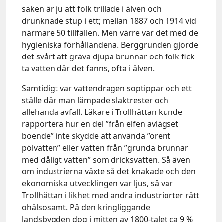
saken är ju att folk trillade i älven och
drunknade stup i ett; mellan 1887 och 1914 vid
närmare 50 tillfällen. Men värre var det med de
hygieniska förhållandena. Berggrunden gjorde
det svårt att gräva djupa brunnar och folk fick
ta vatten där det fanns, ofta i älven.
Samtidigt var vattendragen soptippar och ett
ställe där man lämpade slaktrester och
allehanda avfall. Läkare i Trollhättan kunde
rapportera hur en del ”från elfen avlägset
boende” inte skydde att använda ”orent
pölvatten” eller vatten från ”grunda brunnar
med dåligt vatten” som dricksvatten. Så även
om industrierna växte så det knakade och den
ekonomiska utvecklingen var ljus, så var
Trollhättan i likhet med andra industriorter rätt
ohälsosamt. På den kringliggande
landsbygden dog i mitten av 1800-talet ca 9 %