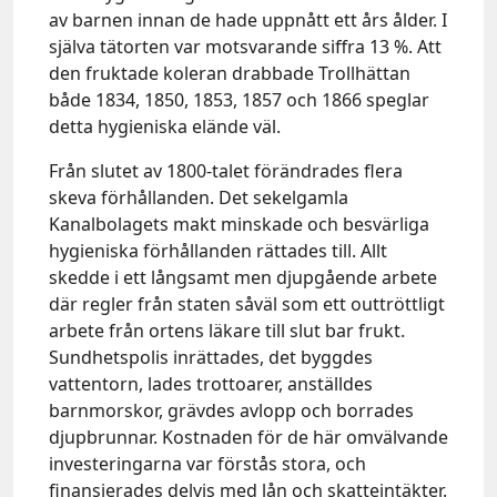
av barnen innan de hade uppnått ett års ålder. I
själva tätorten var motsvarande siffra 13 %. Att
den fruktade koleran drabbade Trollhättan
både 1834, 1850, 1853, 1857 och 1866 speglar
detta hygieniska elände väl.
Från slutet av 1800-talet förändrades flera
skeva förhållanden. Det sekelgamla
Kanalbolagets makt minskade och besvärliga
hygieniska förhållanden rättades till. Allt
skedde i ett långsamt men djupgående arbete
där regler från staten såväl som ett outtröttligt
arbete från ortens läkare till slut bar frukt.
Sundhetspolis inrättades, det byggdes
vattentorn, lades trottoarer, anställdes
barnmorskor, grävdes avlopp och borrades
djupbrunnar. Kostnaden för de här omvälvande
investeringarna var förstås stora, och
finansierades delvis med lån och skatteintäkter.