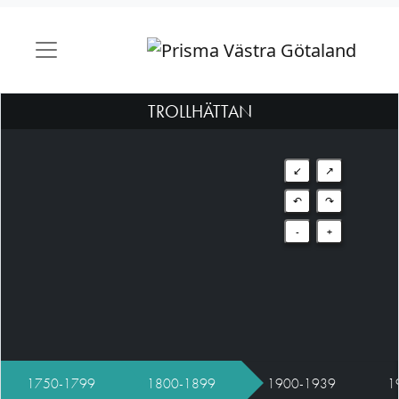
TROLLHÄTTAN
↙
↗
↶
↷
-
+
1750-1799
1800-1899
1900-1939
1