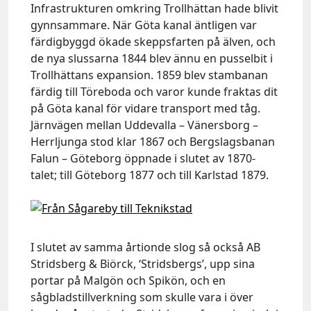
Infrastrukturen omkring Trollhättan hade blivit
gynnsammare. När Göta kanal äntligen var
färdigbyggd ökade skeppsfarten på älven, och
de nya slussarna 1844 blev ännu en pusselbit i
Trollhättans expansion. 1859 blev stambanan
färdig till Töreboda och varor kunde fraktas dit
på Göta kanal för vidare transport med tåg.
Järnvägen mellan Uddevalla – Vänersborg –
Herrljunga stod klar 1867 och Bergslagsbanan
Falun – Göteborg öppnade i slutet av 1870-
talet; till Göteborg 1877 och till Karlstad 1879.
I slutet av samma årtionde slog så också AB
Stridsberg & Biörck, ‘Stridsbergs’, upp sina
portar på Malgön och Spikön, och en
sågbladstillverkning som skulle vara i över