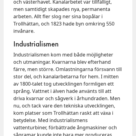
och västerhavet. Kanalarbetet var tillfälligt,
men samtidigt skapades nya, permanenta
arbeten. Allt fler slog ner sina bopålar i
Trollhättan, och 1823 hade byn omkring 550
invånare.
Industrialismen
Industrialismen kom med både möjligheter
och utmaningar. Kvarnarna blev efterhand
färre, men större. Omlastningarna försvann till
stor del, och kanalarbetarna for hem. I mitten
av 1800-talet tog utvecklingen formligen ett
språng. Vattnet i älven hade använts till att
driva kvarnar och sågverk i århundraden. Men
nu, och tack vare den tekniska utvecklingen,
kom platser som Trollhättan raskt att växa i
betydelse. Med industrialismens
vattenturbiner, förbättrade ångmaskiner och
sågramar kunde inte bara mer produceras