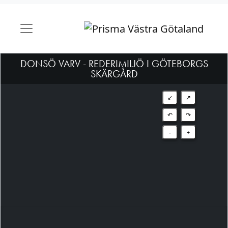
DONSÖ VARV - REDERIMILJÖ I GÖTEBORGS
SKÄRGÅRD
↙
↗
↶
↷
-
+