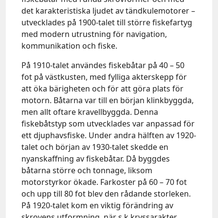
det karakteristiska ljudet av tändkulemotorer –
utvecklades på 1900-talet till större fiskefartyg
med modern utrustning för navigation,
kommunikation och fiske.
På 1910-talet användes fiskebåtar på 40 – 50
fot på västkusten, med fylliga akterskepp för
att öka bärigheten och för att göra plats för
motorn. Båtarna var till en början klinkbyggda,
men allt oftare kravellbyggda. Denna
fiskebåtstyp som utvecklades var anpassad för
ett djuphavsfiske. Under andra hälften av 1920-
talet och början av 1930-talet skedde en
nyanskaffning av fiskebåtar. Då byggdes
båtarna större och tonnage, liksom
motorstyrkor ökade. Farkoster på 60 – 70 fot
och upp till 80 fot blev den rådande storleken.
På 1920-talet kom en viktig förändring av
skrovens utformning, när s k kryssarakter