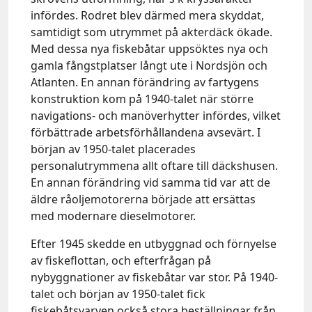
infördes. Rodret blev därmed mera skyddat,
samtidigt som utrymmet på akterdäck ökade.
Med dessa nya fiskebåtar uppsöktes nya och
gamla fångstplatser långt ute i Nordsjön och
Atlanten. En annan förändring av fartygens
konstruktion kom på 1940-talet när större
navigations- och manöverhytter infördes, vilket
förbättrade arbetsförhållandena avsevärt. I
början av 1950-talet placerades
personalutrymmena allt oftare till däckshusen.
En annan förändring vid samma tid var att de
äldre råoljemotorerna började att ersättas
med modernare dieselmotorer.
Efter 1945 skedde en utbyggnad och förnyelse
av fiskeflottan, och efterfrågan på
nybyggnationer av fiskebåtar var stor. På 1940-
talet och början av 1950-talet fick
fiskebåtsvarven också stora beställningar från