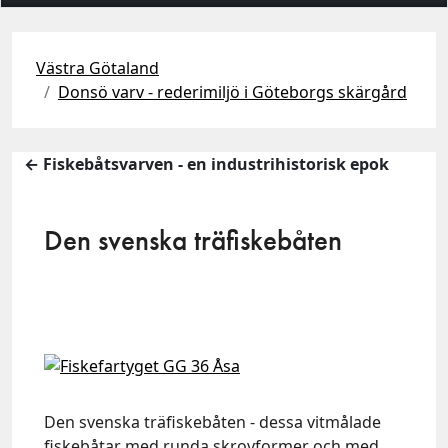
Västra Götaland
Donsö varv - rederimiljö i Göteborgs skärgård
← Fiskebåtsvarven - en industrihistorisk epok
Den svenska träfiskebåten
Den svenska träfiskebåten - dessa vitmålade
fiskebåtar med runda skrovformer och med