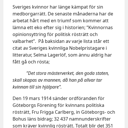
Sveriges kvinnor har länge kämpat för sin
medborgarrätt. De senaste månaderna har de
arbetat hårt med en triumf som kommer att
lämna ett eko efter sig i historien; ”Kvinnornas
opinionsyttring för politisk rösträtt och
valbarhet”. På baksidan av varje lista står ett
citat av Sveriges kvinnliga Nobelpristagare i
litteratur, Selma Lagerlöf, som ännu aldrig har
fått gå och rösta;
”Det stora mästerverket, den goda staten,
skall skapas av mannen, då han på allvar tar
kvinnan till sin hjälpare”.
Den 19 mars 1914 sänder ordföranden för
Göteborgs Förening för kvinnans politiska
rösträtt, Fru Frigga Carlberg, in Göteborgs- och
Bohus läns bidrag; 32 437 namnunderskrifter
som kräver kvinnlig rösträtt. Totalt blir det 351