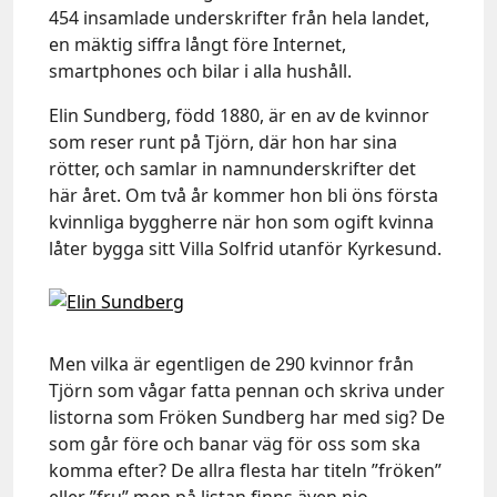
454 insamlade underskrifter från hela landet,
en mäktig siffra långt före Internet,
smartphones och bilar i alla hushåll.
Elin Sundberg, född 1880, är en av de kvinnor
som reser runt på Tjörn, där hon har sina
rötter, och samlar in namnunderskrifter det
här året. Om två år kommer hon bli öns första
kvinnliga byggherre när hon som ogift kvinna
låter bygga sitt Villa Solfrid utanför Kyrkesund.
Men vilka är egentligen de 290 kvinnor från
Tjörn som vågar fatta pennan och skriva under
listorna som Fröken Sundberg har med sig? De
som går före och banar väg för oss som ska
komma efter? De allra flesta har titeln ”fröken”
eller ”fru” men på listan finns även nio