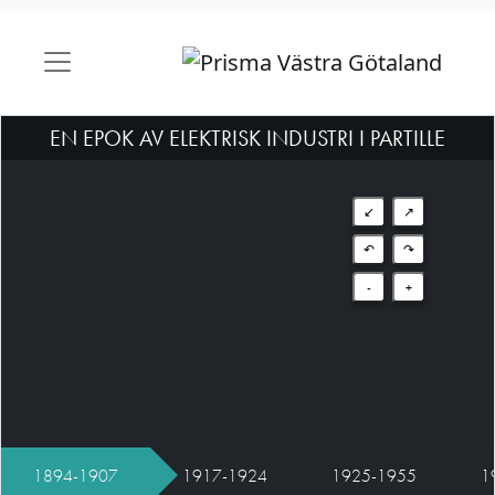
EN EPOK AV ELEKTRISK INDUSTRI I PARTILLE
↙
↗
↶
↷
-
+
1894-1907
1917-1924
1925-1955
1