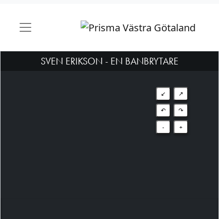
SVEN ERIKSON - EN BANBRYTARE
↙
↗
↶
↷
-
+